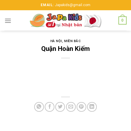
Skip
EMAIL:
Japakids@gmail.com
to
content
0
HÀ NỘI
,
MIỀN BẮC
Quận Hoàn Kiếm