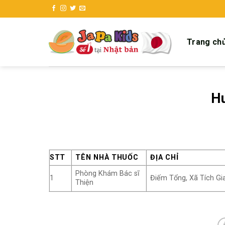
Skip
to
content
Trang ch
H
STT
TÊN NHÀ THUỐC
ĐỊA CHỈ
Phòng Khám Bác sĩ
1
Điếm Tổng, Xã Tích Gi
Thiện