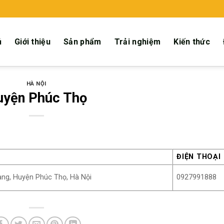
ủ
Giới thiệu
Sản phẩm
Trải nghiệm
Kiến thức
HÀ NỘI
uyện Phúc Thọ
ĐIỆN THOẠI
ang, Huyện Phúc Thọ, Hà Nội
0927991888