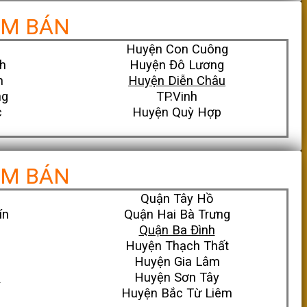
ỂM BÁN
Huyện Con Cuông
h
Huyện Đô Lương
n
Huyện Diễn Châu
ng
TP.Vinh
c
Huyện Quỳ Hợp
ỂM BÁN
Quận Tây Hồ
ín
Quận Hai Bà Trưng
Quận Ba Đình
Huyện Thạch Thất
Huyện Gia Lâm
n
Huyện Sơn Tây
Huyện Bắc Từ Liêm