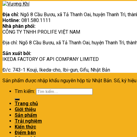
Địa chỉ:
Ngõ 8 Cầu Bươu, xã Tả Thanh Oai, huyện Thanh Trì, thàn
Hotline:
081.580.1111
Nhà phân phối:
CÔNG TY TNHH PROLIFE VIỆT NAM
Địa chỉ: Ngõ 8 Cầu Bươu, xã Tả Thanh Oai, huyện Thanh Trì, thàn
Sản xuất bởi:
IKEDA FACTORY OF API COMPANY LIMITED
Đ/c: 743-1 Kouji, Ikeda-cho, Ibi-gun, Gifu, Nhật Bản
Sản phẩm được nhập khẩu nguyên hộp từ Nhật Bản. Số, ký hiệ
Tìm kiếm:
Trang chủ
Giới thiệu
Sản phẩm
Trải nghiệm
Kiến thức
Điểm bán