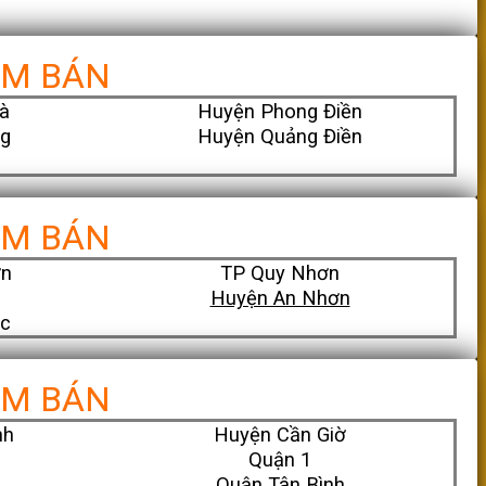
ỂM BÁN
à
Huyện Phong Điền
g
Huyện Quảng Điền
ỂM BÁN
ơn
TP Quy Nhơn
Huyện An Nhơn
ớc
ỂM BÁN
nh
Huyện Cần Giờ
Quận 1
Quận Tân Bình