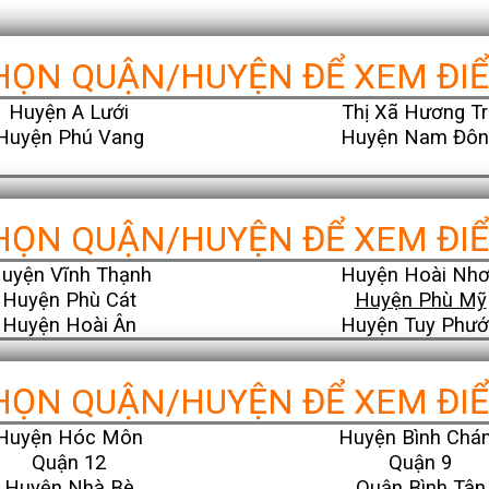
HỌN QUẬN/HUYỆN ĐỂ XEM ĐI
Huyện A Lưới
Thị Xã Hương Tr
Huyện Phú Vang
Huyện Nam Đôn
HỌN QUẬN/HUYỆN ĐỂ XEM ĐI
uyện Vĩnh Thạnh
Huyện Hoài Nh
Huyện Phù Cát
Huyện Phù Mỹ
Huyện Hoài Ân
Huyện Tuy Phư
HỌN QUẬN/HUYỆN ĐỂ XEM ĐI
Huyện Hóc Môn
Huyện Bình Chá
Quận 12
Quận 9
Huyện Nhà Bè
Quận Bình Tân