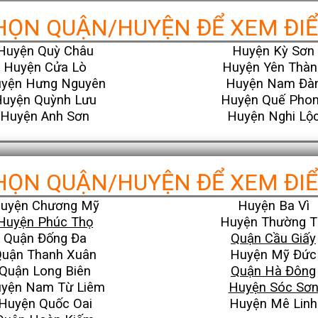
HỌN QUẬN/HUYỆN ĐỂ XEM ĐI
Huyện Quỳ Châu
Huyện Kỳ Sơn
Huyện Cửa Lò
Huyện Yên Thàn
yện Hưng Nguyên
Huyện Nam Đà
uyện Quỳnh Lưu
Huyện Quế Pho
Huyện Anh Sơn
Huyện Nghi Lộ
HỌN QUẬN/HUYỆN ĐỂ XEM ĐI
uyện Chương Mỹ
Huyện Ba Vì
Huyện Phúc Thọ
Huyện Thường T
Quận Đống Đa
Quận Cầu Giấy
uận Thanh Xuân
Huyện Mỹ Đức
Quận Long Biên
Quận Hà Đông
yện Nam Từ Liêm
Huyện Sóc Sơ
Huyện Quốc Oai
Huyện Mê Linh