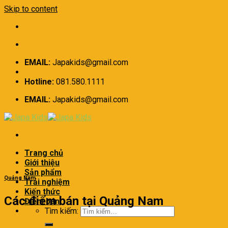
Skip to content
EMAIL:
Japakids@gmail.com
Hotline:
081.580.1111
EMAIL:
Japakids@gmail.com
Trang chủ
Giới thiệu
Sản phẩm
Quảng Nam
Trải nghiệm
Kiến thức
Các điểm bán tại Quảng Nam
Điểm bán
Tìm kiếm: