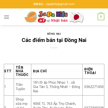
Skip
EMAIL:
Japakids@gmail.com
to
content
0
ĐỒNG NAI
Các điểm bán tại Đồng Nai
TÊN
ĐIỆN
STT
NHÀ
ĐỊA CHỈ
THOẠI
THUỐC
181/Đ ấp Phúc Nhạc 1 , xã
Trần
1
Gia Tân 3, Thống Nhất – Đồng
0362271450
Tuyền
Nai
Shop
sữa mẹ
406E TL 763 Ấp Thọ Chánh,