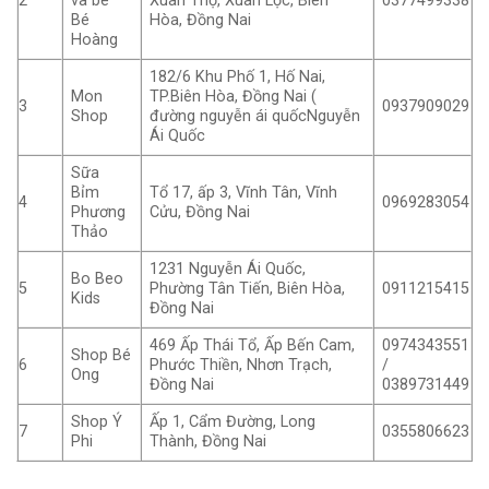
2
và bé
Xuân Thọ, Xuân Lộc, Biên
0377499338
Bé
Hòa, Đồng Nai
Hoàng
182/6 Khu Phố 1, Hố Nai,
Mon
TP.Biên Hòa, Đồng Nai (
3
0937909029
Shop
đường nguyễn ái quốcNguyễn
Ái Quốc
Sữa
Bỉm
Tổ 17, ấp 3, Vĩnh Tân, Vĩnh
4
0969283054
Phương
Cửu, Đồng Nai
Thảo
1231 Nguyễn Ái Quốc,
Bo Beo
5
Phường Tân Tiến, Biên Hòa,
0911215415
Kids
Đồng Nai
469 Ấp Thái Tổ, Ấp Bến Cam,
0974343551
Shop Bé
6
Phước Thiền, Nhơn Trạch,
/
Ong
Đồng Nai
0389731449
Shop Ý
Ấp 1, Cẩm Đường, Long
7
0355806623
Phi
Thành, Đồng Nai